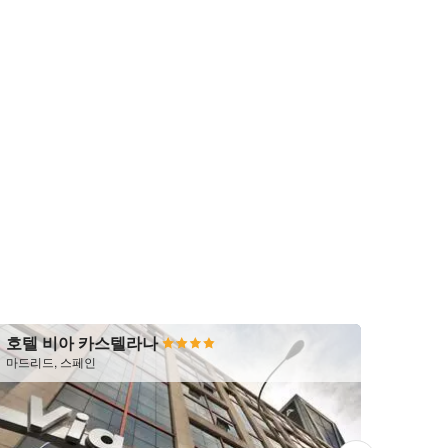
호텔 비아 카스텔라나
Nôma
마드리드, 스페인
마드리드