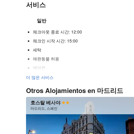
서비스
일반
체크아웃 종료 시간: 12:00
체크인 시작 시간: 15:00
세탁
애완동물 허용
에어컨
히터
더 많은 서비스
승강기
Otros Alojamientos en 마드리드
장애인
호스탈 베사야
불연자객실
마드리드, 스페인
전 구역 금연
인터넷