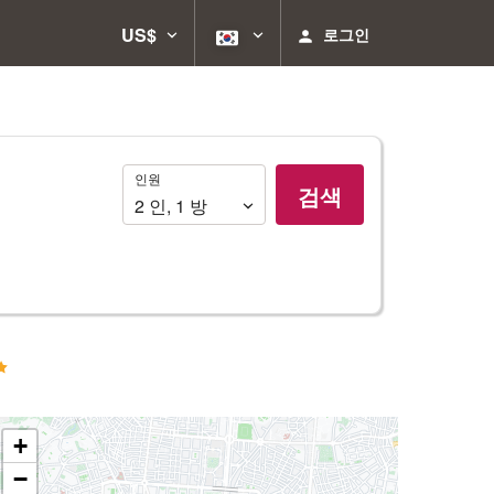
US$
로그인
인
인원
검색
원
2
인
,
1
방
+
−