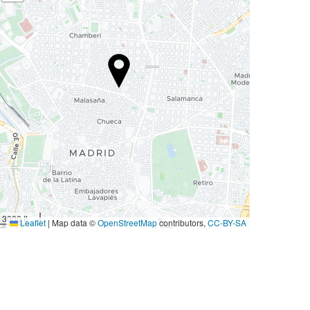
3000 ft
Leaflet
|
Map data ©
OpenStreetMap
contributors,
CC-BY-SA