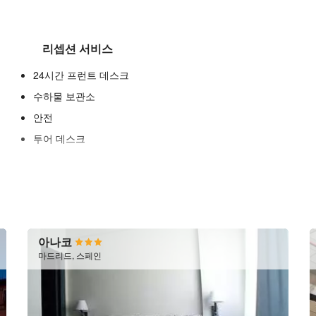
리셉션 서비스
24시간 프런트 데스크
수하물 보관소
안전
투어 데스크
아나코
마드리드, 스페인
푸드 & 베버리지