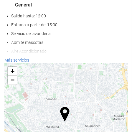
General
Salida hasta: 12:00
Entrada a partir de: 15:00
Servicio de lavandería
Admite mascotas
Aire Acondicionado
Calefacción
Más servicios
Ascensor
+
Adaptado para personas con movilidad reducida
−
Habitaciones No fumadores
Hotel no fumadores
Servicios de recepción
Recepción 24 horas
Guardaequipaje