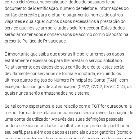
correio eletrónico, nacionalidade, dados do passaporte ou
documento de identificação, número de telefone, informações do
cartão de crédito para efetuar o pagamento, nomes de outros
viajantes e quaisquer outros dados necessários à prestação do
serviço que nos sejam solicitados pelo fornecedor. Estes dados
serão armazenados e conservados de acordo com o disposto na
presente Política de Privacidade.
É importante que saiba que apenas lhe solicitaremos os dados
estritamente necessários para lhe prestar o serviço solicitado.
Relativamente aos dados do seu cartão de crédito, estes serão
devidamente conservados de forma encriptada, excluindo os
últimos quatro dígitos do Número Principal da Conta (PAN), com
exceção dos códigos de autenticação (CAV2, CVC2, CVV2, CID), os
quais nunca serão armazenados no sistema.
Se, tal como esperamos, a sua relação com a TGT for duradoura, a
melhor forma de se relacionar connosco será através da criação de
uma conta de utilizador. Através das suas definições pessoais
poderá selecionar os dados facultativos que pretende partilhar no
seu perfil, para além dos dados essenciais ou obrigatórios (como o
nome ou o endereço de correio eletrónico), bem como fornecer-nos