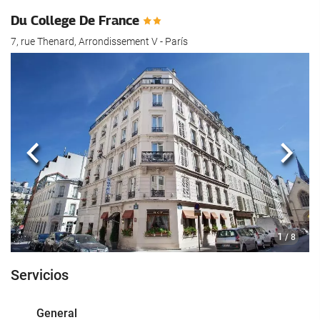
Du College De France
7, rue Thenard, Arrondissement V - París
Anterior
Sigui
1
/ 8
Servicios
General