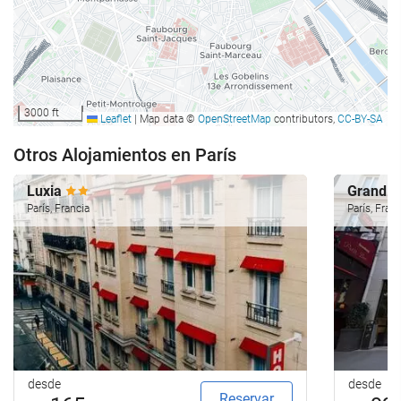
3000 ft
Leaflet
|
Map data ©
OpenStreetMap
contributors,
CC-BY-SA
Otros Alojamientos en París
Luxia
Grand H
París, Francia
París, Fran
desde
desde
Reservar