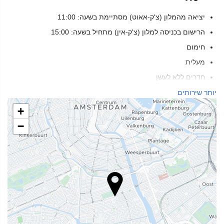
יציאה מהמלון (צ'ק-אאוט) מסתיימת בשעה: 11:00
הרישום בכניסה למלון (צ'ק-אין) מתחיל בשעה: 15:00
חימום
מעלית
חדרים ללא לעשן
ללא-עישון בכל החללים הפרטיים והציבוריים
יותר שירותים
אזור עישון
+
אין כניסה לחיות מחמד
−
שירותי קבלה
דלפק קבלה 24 שעות ביממה
אחסון מטען
כספת
דלפק נסיעות