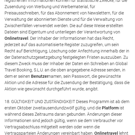
registrierten Informationen können für statistische Zwecke, für die
Zusendung von Werbung und Werbematerial, für
Preisausschreiben, für das Abonnement von Newslettern, für die
Verwaltung der abonnierten Dienste und für die Verwaltung von
Zwischenfällen verwendet werden. Die auf diese Weise erstellten
Dateien sind Eigentum und unterliegen der Verantwortung von
Onlinetravel
. Der Inhaber der Informationen hat das Recht,
jederzeit auf das automatisierte Register zuzugreifen, um sein
Recht auf Berichtigung, Löschung oder Anfechtung innerhalb der in
der Datenschutzgesetzgebung festgelegten Fristen auszuüben. Zu
diesem Zweck muss der Inhaber der Daten ein Schreiben an Global
Travel Booking, S.L.U. an die oben angegebene Adresse senden, in
dem er seinen
Benutzer
namen, sein Passwort, die gewünschte
Aktion und die Adresse für die Zusendung der Bestätigung, dass die
Aktion wie gewünscht durchgeführt wurde, angibt.
18. GÜLTIGKEIT UND ZUSTÄNDIGKEIT Dieses Programm ist ab dem
ersten Oktober zweitausendundzwölf gültig, und die
Platform
ist
während dieses Zeitraums daran gebunden. Änderungen dieser
Informationen sind jedoch gültig, wenn sie dem Verbraucher vor
Vertragsabschluss mitgeteilt werden oder wenn die
Vertragsparteien Änderungen vereinbart haben.
Onlinetravel
lehnt