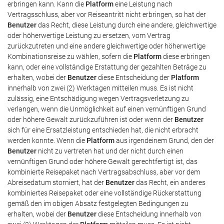
erbringen kann. Kann die
Platform
eine Leistung nach
Vertragsschluss, aber vor Reiseantritt nicht erbringen, so hat der
Benutzer
das Recht, diese Leistung durch eine andere, gleichwertige
oder höherwertige Leistung zu ersetzen, vom Vertrag
zurückzutreten und eine andere gleichwertige oder höherwertige
Kombinationsreise zu wählen, sofern die
Platform
diese erbringen
kann, oder eine vollständige Erstattung der gezahlten Beträge zu
erhalten, wobei der
Benutzer
diese Entscheidung der
Platform
innerhalb von zwei (2) Werktagen mitteilen muss. Es ist nicht
zulässig, eine Entschädigung wegen Vertragsverletzung zu
verlangen, wenn die Unmöglichkeit auf einen vernünftigen Grund
oder höhere Gewalt zurückzuführen ist oder wenn der
Benutzer
sich für eine Ersatzleistung entschieden hat, die nicht erbracht
werden konnte. Wenn die
Platform
aus irgendeinem Grund, den der
Benutzer
nicht zu vertreten hat und der nicht durch einen
vernünftigen Grund oder höhere Gewalt gerechtfertigt ist, das
kombinierte Reisepaket nach Vertragsabschluss, aber vor dem
Abreisedatum storniert, hat der
Benutzer
das Recht, ein anderes
kombiniertes Reisepaket oder eine vollständige Rückerstattung
gemäß den im obigen Absatz festgelegten Bedingungen zu
erhalten, wobei der
Benutzer
diese Entscheidung innerhalb von