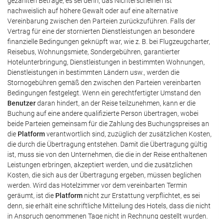
gezahlten Beträge, es sei denn, das Nichterscheinen ist
nachweislich auf höhere Gewalt oder auf eine alternative
Vereinbarung zwischen den Parteien zurückzuführen. Falls der
Vertrag für eine der stornierten Dienstleistungen an besondere
finanzielle Bedingungen geknüpft war, wie z. B. bei Flugzeugcharter,
Reisebus, Wohnungsmiete, Sondergebühren, garantierter
Hotelunterbringung, Dienstleistungen in bestimmten Wohnungen,
Dienstleistungen in bestimmten Ländern usw., werden die
Stornogebühren gemäß den zwischen den Parteien vereinbarten
Bedingungen festgelegt. Wenn ein gerechtfertigter Umstand den
Benutzer
daran hindert, an der Reise teilzunehmen, kann er die
Buchung auf eine andere qualifizierte Person übertragen, wobei
beide Parteien gemeinsam für die Zahlung des Buchungspreises an
die
Platform
verantwortlich sind, zuzüglich der zusätzlichen Kosten,
die durch die Übertragung entstehen. Damit die Übertragung gültig
ist, muss sie von den Unternehmen, die die in der Reise enthaltenen
Leistungen erbringen, akzeptiert werden, und die zusätzlichen
Kosten, die sich aus der Übertragung ergeben, müssen beglichen
werden. Wird das Hotelzimmer vor dem vereinbarten Termin
geräumt, ist die
Platform
nicht zur Erstattung verpflichtet, es sei
denn, sie erhält eine schriftliche Mitteilung des Hotels, dass die nicht
in Anspruch genommenen Tage nicht in Rechnung gestellt wurden.