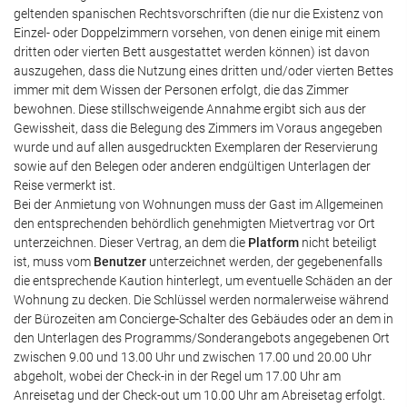
geltenden spanischen Rechtsvorschriften (die nur die Existenz von
Einzel- oder Doppelzimmern vorsehen, von denen einige mit einem
dritten oder vierten Bett ausgestattet werden können) ist davon
auszugehen, dass die Nutzung eines dritten und/oder vierten Bettes
immer mit dem Wissen der Personen erfolgt, die das Zimmer
bewohnen. Diese stillschweigende Annahme ergibt sich aus der
Gewissheit, dass die Belegung des Zimmers im Voraus angegeben
wurde und auf allen ausgedruckten Exemplaren der Reservierung
sowie auf den Belegen oder anderen endgültigen Unterlagen der
Reise vermerkt ist.
Bei der Anmietung von Wohnungen muss der Gast im Allgemeinen
den entsprechenden behördlich genehmigten Mietvertrag vor Ort
unterzeichnen. Dieser Vertrag, an dem die
Platform
nicht beteiligt
ist, muss vom
Benutzer
unterzeichnet werden, der gegebenenfalls
die entsprechende Kaution hinterlegt, um eventuelle Schäden an der
Wohnung zu decken. Die Schlüssel werden normalerweise während
der Bürozeiten am Concierge-Schalter des Gebäudes oder an dem in
den Unterlagen des Programms/Sonderangebots angegebenen Ort
zwischen 9.00 und 13.00 Uhr und zwischen 17.00 und 20.00 Uhr
abgeholt, wobei der Check-in in der Regel um 17.00 Uhr am
Anreisetag und der Check-out um 10.00 Uhr am Abreisetag erfolgt.