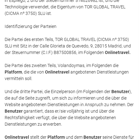
in Espliego, 2 und der Steuernummer 51462698Z ist, und die
Technologie verwendet, die Eigentum von TOR GLOBAL TRAVEL
(CICMA nº 3750) SLU ist.
Identifizierung der Parteien
Die Partei des ersten Teils, TOR GLOBAL TRAVEL (CICMA nº 3750)
SLU mit Sitz in der Calle Glorieta de Quevedo, 9, 28015 Madrid, und
der Steuernummer (C.I.F.) B87500856, im Folgenden
Onlinetravel
.
Die Partei des zweiten Teils, Volandoymas, im Folgenden die
Platform
, die die von
Onlinetravel
angebotenen Dienstleistungen
vermitteln soll.
Und die dritte Partei, die Einzelperson (im Folgenden der
Benutzer
),
die auf die Seite zugreift, um sich zu informieren und die über die
Website angebotenen Dienstleistungen in Anspruch zu nehmen. Der
Benutzer
garantiert, dass er/sie volljährig ist und über die
Rechtsfähigkeit verfügt, die über die Website angebotenen
Dienstleistungen zu erwerben.
Onlinetravel
stellt der
Platform
und dem
Benutzer
seine Dienste für