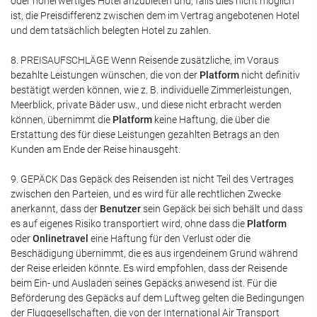
oder höherwertiges Hotel anzubieten und, falls dies nicht möglich
ist, die Preisdifferenz zwischen dem im Vertrag angebotenen Hotel
und dem tatsächlich belegten Hotel zu zahlen.
8. PREISAUFSCHLÄGE Wenn Reisende zusätzliche, im Voraus
bezahlte Leistungen wünschen, die von der
Platform
nicht definitiv
bestätigt werden können, wie z. B. individuelle Zimmerleistungen,
Meerblick, private Bäder usw., und diese nicht erbracht werden
können, übernimmt die
Platform
keine Haftung, die über die
Erstattung des für diese Leistungen gezahlten Betrags an den
Kunden am Ende der Reise hinausgeht.
9. GEPÄCK Das Gepäck des Reisenden ist nicht Teil des Vertrages
zwischen den Parteien, und es wird für alle rechtlichen Zwecke
anerkannt, dass der
Benutzer
sein Gepäck bei sich behält und dass
es auf eigenes Risiko transportiert wird, ohne dass die
Platform
oder
Onlinetravel
eine Haftung für den Verlust oder die
Beschädigung übernimmt, die es aus irgendeinem Grund während
der Reise erleiden könnte. Es wird empfohlen, dass der Reisende
beim Ein- und Ausladen seines Gepäcks anwesend ist. Für die
Beförderung des Gepäcks auf dem Luftweg gelten die Bedingungen
der Fluggesellschaften, die von der International Air Transport