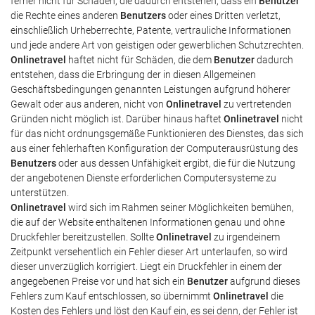
ferner nicht für Schäden, die dadurch entstehen, dass ein
Benutzer
die Rechte eines anderen
Benutzers
oder eines Dritten verletzt,
einschließlich Urheberrechte, Patente, vertrauliche Informationen
und jede andere Art von geistigen oder gewerblichen Schutzrechten.
Onlinetravel
haftet nicht für Schäden, die dem
Benutzer
dadurch
entstehen, dass die Erbringung der in diesen Allgemeinen
Geschäftsbedingungen genannten Leistungen aufgrund höherer
Gewalt oder aus anderen, nicht von
Onlinetravel
zu vertretenden
Gründen nicht möglich ist. Darüber hinaus haftet
Onlinetravel
nicht
für das nicht ordnungsgemäße Funktionieren des Dienstes, das sich
aus einer fehlerhaften Konfiguration der Computerausrüstung des
Benutzers
oder aus dessen Unfähigkeit ergibt, die für die Nutzung
der angebotenen Dienste erforderlichen Computersysteme zu
unterstützen.
Onlinetravel
wird sich im Rahmen seiner Möglichkeiten bemühen,
die auf der Website enthaltenen Informationen genau und ohne
Druckfehler bereitzustellen. Sollte
Onlinetravel
zu irgendeinem
Zeitpunkt versehentlich ein Fehler dieser Art unterlaufen, so wird
dieser unverzüglich korrigiert. Liegt ein Druckfehler in einem der
angegebenen Preise vor und hat sich ein
Benutzer
aufgrund dieses
Fehlers zum Kauf entschlossen, so übernimmt
Onlinetravel
die
Kosten des Fehlers und löst den Kauf ein, es sei denn, der Fehler ist