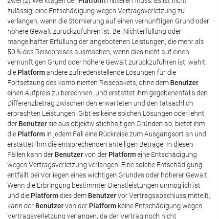
zwei (2) Werktagen der
Platform
mitteilen muss. Es ist nicht
zulässig, eine Entschädigung wegen Vertragsverletzung zu
verlangen, wenn die Stornierung auf einen vernünftigen Grund oder
höhere Gewalt zurückzuführen ist. Bei Nichterfüllung oder
mangelhafter Erfüllung der angebotenen Leistungen, die mehr als
50 % des Reisepreises ausmachen, wenn dies nicht auf einen
vernünftigen Grund oder höhere Gewalt zurückzuführen ist, wählt
die
Platform
andere zufriedenstellende Lösungen für die
Fortsetzung des kombinierten Reisepakets, ohne dem
Benutzer
einen Aufpreis zu berechnen, und erstattet ihm gegebenenfalls den
Differenzbetrag zwischen den erwarteten und den tatsächlich
erbrachten Leistungen. Gibt es keine solchen Lösungen oder lehnt
der
Benutzer
sie aus objektiv stichhaltigen Gründen ab, bietet ihm
die
Platform
in jedem Fall eine Rückreise zum Ausgangsort an und
erstattet ihm die entsprechenden anteiligen Beträge. In diesen
Fällen kann der
Benutzer
von der
Platform
eine Entschädigung
wegen Vertragsverletzung verlangen. Eine solche Entschädigung
entfällt bei Vorliegen eines wichtigen Grundes oder höherer Gewalt.
Wenn die Erbringung bestimmter Dienstleistungen unmöglich ist
und die
Platform
dies dem
Benutzer
vor Vertragsabschluss mitteilt,
kann der
Benutzer
von der
Platform
keine Entschädigung wegen
Vertragsverletzung verlangen, da der Vertrag noch nicht