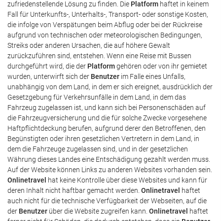
zufriedenstellende Lösung zu finden. Die
Platform
haftet in keinem
Fall für Unterkunfts-, Unterhalts-, Transport- oder sonstige Kosten,
die infolge von Verspätungen beim Abflug oder bei der Rückreise
aufgrund von technischen oder meteorologischen Bedingungen,
Streiks oder anderen Ursachen, die auf höhere Gewalt
zurückzuführen sind, entstehen. Wenn eine Reise mit Bussen
durchgeführt wird, die der
Platform
gehören oder von ihr gemietet
wurden, unterwirft sich der
Benutzer
im Falle eines Unfalls,
unabhängig von dem Land, in dem er sich ereignet, ausdrücklich der
Gesetzgebung für Verkehrsunfälle in dem Land, in dem das
Fahrzeug zugelassen ist, und kann sich bei Personenschäden auf
die Fahrzeugversicherung und die für solche Zwecke vorgesehene
Haftpflichtdeckung berufen, aufgrund derer den Betroffenen, den
Begünstigten oder ihren gesetzlichen Vertretern in dem Land, in
dem die Fahrzeuge zugelassen sind, und in der gesetzlichen
Währung dieses Landes eine Entschädigung gezahlt werden muss.
Auf der Website können Links zu anderen Websites vorhanden sein.
Onlinetravel
hat keine Kontrolle über diese Websites und kann für
deren Inhalt nicht haftbar gemacht werden.
Onlinetravel
haftet
auch nicht für die technische Verfügbarkeit der Webseiten, auf die
der
Benutzer
über die Website zugreifen kann.
Onlinetravel
haftet