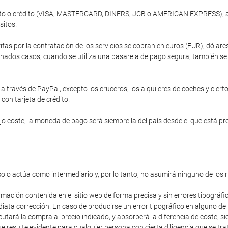
ébito o crédito (VISA, MASTERCARD, DINERS, JCB o AMERICAN EXPRESS), a 
sitos.
ifas por la contratación de los servicios se cobran en euros (EUR), dóla
nados casos, cuando se utiliza una pasarela de pago segura, también se of
 través de PayPal, excepto los cruceros, los alquileres de coches y cierto
 con tarjeta de crédito.
 coste, la moneda de pago será siempre la del país desde el que está prev
solo actúa como intermediario y, por lo tanto, no asumirá ninguno de los 
rmación contenida en el sitio web de forma precisa y sin errores tipográfi
diata corrección. En caso de producirse un error tipográfico en alguno de
cutará la compra al precio indicado, y absorberá la diferencia de coste,
 resulte evidente para cualquier persona con cierta diligencia que se trat