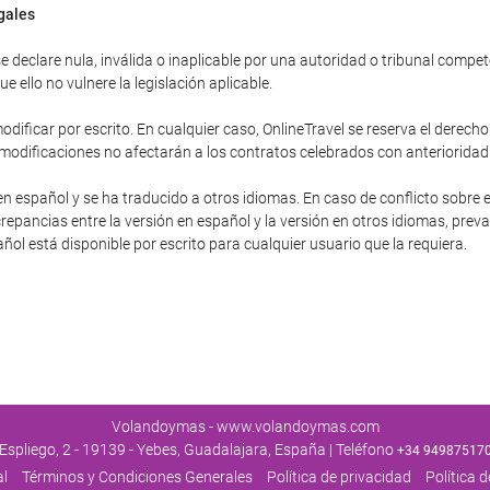
egales
 declare nula, inválida o inaplicable por una autoridad o tribunal competent
 ello no vulnere la legislación aplicable.
dificar por escrito. En cualquier caso, OnlineTravel se reserva el derecho
 modificaciones no afectarán a los contratos celebrados con anterioridad
en español y se ha traducido a otros idiomas. En caso de conflicto sobre e
repancias entre la versión en español y la versión en otros idiomas, preva
pañol está disponible por escrito para cualquier usuario que la requiera.
Volandoymas - www.volandoymas.com
Espliego, 2 - 19139 - Yebes, Guadalajara, España | Teléfono
+34 94987517
al
Términos y Condiciones Generales
Política de privacidad
Política 