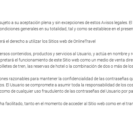
 sujeto a su aceptación plena y sin excepciones de estos Avisos legales. El
ondiciones generales en su totalidad, tal y como se establece en el pres
á el derecho a utilizar los Sitios web de OnlineTravel
diversos contenidos, productos y servicios al Usuario, y actúa en nombre y
rpretará el funcionamiento de este Sitio web como un medio de venta direc
s billetes de tren, las reservas de hotel o la combinación de dos o más de lo
ones razonables para mantener la confidencialidad de las contraseñas que
os. El Usuario se compromete a asumir toda la responsabilidad de los cost
 como de cualquier uso fraudulento de las contraseñas del Usuario por pa
 facilitado, tanto en el momento de acceder al Sitio web como en el trans