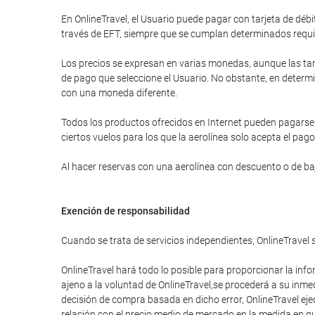
En OnlineTravel, el Usuario puede pagar con tarjeta de d
través de EFT, siempre que se cumplan determinados requi
Los precios se expresan en varias monedas, aunque las tar
de pago que seleccione el Usuario. No obstante, en determi
con una moneda diferente.
Todos los productos ofrecidos en Internet pueden pagarse a
ciertos vuelos para los que la aerolínea solo acepta el pago
Al hacer reservas con una aerolínea con descuento o de bajo
Exención de responsabilidad
Cuando se trata de servicios independientes, OnlineTravel 
OnlineTravel hará todo lo posible para proporcionar la info
ajeno a la voluntad de OnlineTravel,se procederá a su inme
decisión de compra basada en dicho error, OnlineTravel eje
relación con el precio medio de mercado en la medida en que